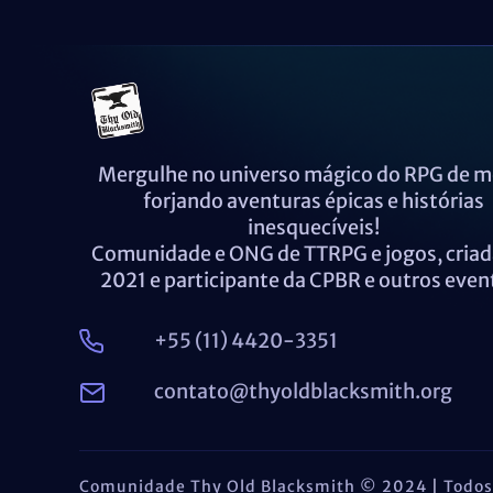
Mergulhe no universo mágico do RPG de m
forjando aventuras épicas e histórias
inesquecíveis!
Comunidade e ONG de TTRPG e jogos, cria
2021 e participante da CPBR e outros even
+55 (11) 4420-3351
contato@thyoldblacksmith.org
Comunidade Thy Old Blacksmith © 2024
|
Todos